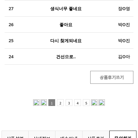
27
생식너무 좋네요
장O영
26
좋아요
박O진
25
다시 찾게되네요
박O진
24
건선으로..
김O아
상품후기쓰기
1
2
3
4
5