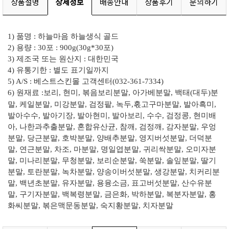
상품설명
상세정보
배송안내
상품후기
문의하기
1) 품명 : 하늘마음 하늘생식 골드
2) 용량 : 30포 : 900g(30g*30포)
3) 제조국 또는 원산지 : 대한민국
4) 유통기한 : 별도 표기일까지
5) A/S : 베스트스킨몰 고객센터(032-361-7334)
6) 원재료 :
보리, 현미, 볶음보리분말, 아가베분말, 백태(대두)분
말, 케일분말, 미강분말, 검정팥, 녹두,혻
고구마분말, 발아흑미,
발아수수, 발아기장, 발아현미, 발아보리, 수수, 검정콩, 현미배
아, 나
한과추출분말, 혼합유산균, 참깨, 검정깨, 감자분말, 우엉
분말, 당근분말, 호박분말, 양배추
분말, 영지버섯분말, 더덕분
말, 연근분말, 차조, 마분말, 명일엽분말, 귀리싹분말, 오미자분
말, 미나리분말, 무청분말, 보리순분말, 쑥분말, 솔잎분말, 딸기
분말, 토란분말, 녹차분말, 양
송이버섯분말, 생강분말, 치커리분
말, 백년초분말, 유자분말, 용융소금, 표고버섯분말, 산수
유분
말, 구기자분말, 백복령분말, 금은화, 박하분말, 복분자분말, 홍
화씨분말, 볶은맥문동분
말, 숙지황분말, 치자분말