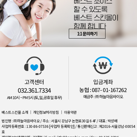
1:1 문의하기
고객센터
입금계좌
032.361.7334
농협 : 087- 01-167262
예금주 : ㈜ 하늘마음바이오
AM 10시 ~ PM 5시 (토,일,공휴일 휴무)
베스트스킨몰 소개
｜
개인정보처리방침
｜
이용약관
법인명 : ㈜하늘마음바이오 / 주소 : 서울시 강남구 논현로30길 6 4F / 대표 : 박성배
사업자등록번호 : 130-86-07536
[사업자 등록확인]
/ 통신판매신고 : 제2016-서울강남-00054
호