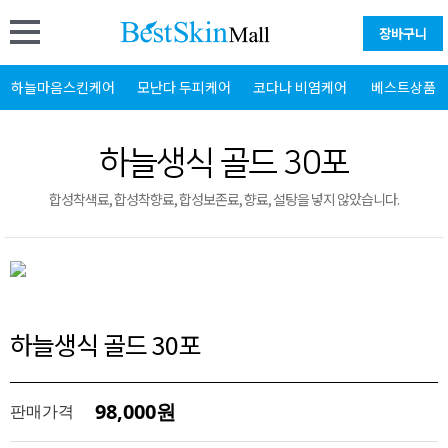
장바구니
하늘마음스킨케어
모난다 두피케어
코다나 비염케어
베스트상품
하늘생식 골드 30포
합성착색료, 합성착향료, 합성보존료, 향료, 설탕을 넣지 않았습니다.
하늘생식 골드 30포
98,000원
판매가격