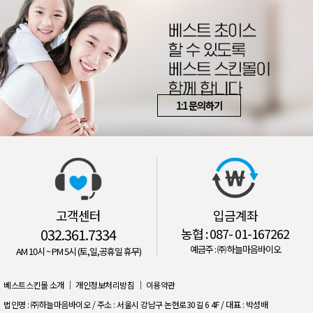
1:1 문의하기
고객센터
입금계좌
032.361.7334
농협 : 087- 01-167262
예금주 : ㈜ 하늘마음바이오
AM 10시 ~ PM 5시 (토,일,공휴일 휴무)
베스트스킨몰 소개
｜
개인정보처리방침
｜
이용약관
법인명 : ㈜하늘마음바이오 / 주소 : 서울시 강남구 논현로30길 6 4F / 대표 : 박성배