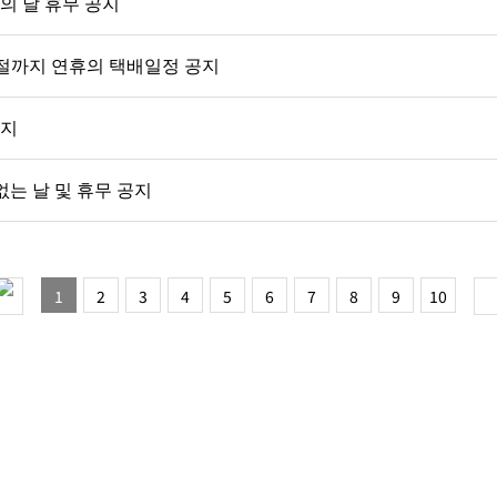
자의 날 휴무 공지
천절까지 연휴의 택배일정 공지
공지
배없는 날 및 휴무 공지
1
2
3
4
5
6
7
8
9
10