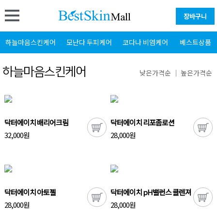
장바구니
하늘마음스킨케어
모난다 두피케어
코다나 비염케어
베스트상품
하늘마음스킨케어
낮은가격순
｜
높은가격순
닥터에이치 배리어크림
닥터에이치 리포좀로션
32,000원
28,000원
닥터에이치 아토젤
닥터에이치 pH밸런스 클렌져
28,000원
28,000원