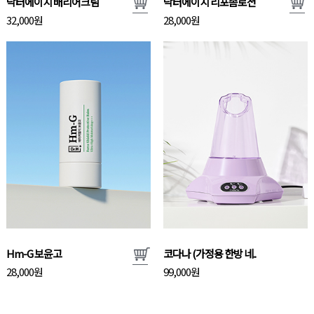
닥터에이치 배리어크림
닥터에이치 리포좀로션
32,000원
28,000원
Hm-G 보윤고
코다나 (가정용 한방 네..
28,000원
99,000원