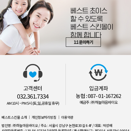
1:1 문의하기
고객센터
입금계좌
032.361.7334
농협 : 087- 01-167262
예금주 : ㈜ 하늘마음바이오
AM 10시 ~ PM 5시 (토,일,공휴일 휴무)
베스트스킨몰 소개
｜
개인정보처리방침
｜
이용약관
법인명 : ㈜하늘마음바이오 / 주소 : 서울시 강남구 논현로30길 6 4F / 대표 : 박성배
사업자등록번호 : 130-86-07536
[사업자 등록확인]
/ 통신판매신고 : 제2016-서울강남-00054