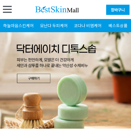
장바구니
하늘마음스킨케어
모난다 두피케어
코다나 비염케어
베스트상품