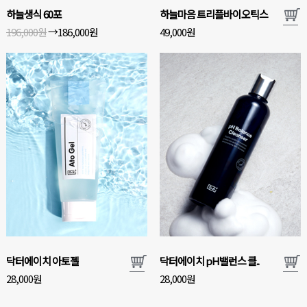
하늘생식 60포
하늘마음 트리플바이오틱스
→
196,000원
186,000원
49,000원
닥터에이치 아토젤
닥터에이치 pH밸런스 클..
28,000원
28,000원